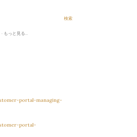
検索
N
もっと見る…
ustomer-portal-managing-
stomer-portal-