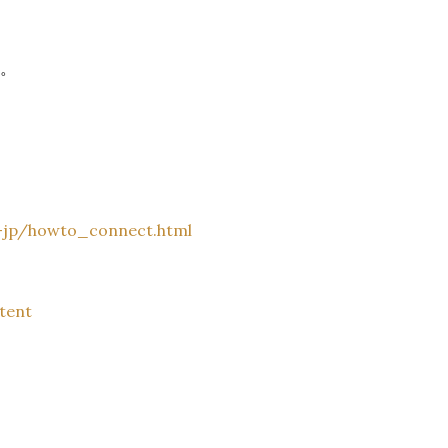
。
a-jp/howto_connect.html
tent