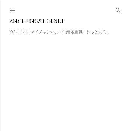
スキップしてメイン コンテンツに移動
ANYTHING.9TEN.NET
YOUTUBEマイチャンネル
沖繩地圖碼
もっと見る…